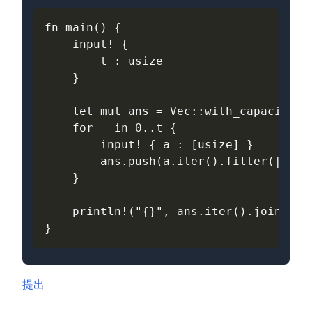
fn
main
()
{
input
!
{
t
: 
usize
}
let
mut
ans
=
Vec
::
with_capacity
(
t
for
_
in
0
..
t
{
input
!
{
a
: 
[
usize
]
}
ans
.
push
(
a
.
iter
().
filter
(
|&
a
|
}
println
!
(
"{}"
,
ans
.
iter
().
join
(
"\n
}
提出