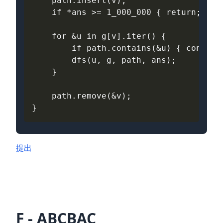
path
.
insert
(
v
);
if
*
ans
>=
1_000_000
{
return
;
}
for
&
u
in
g
[
v
].
iter
()
{
if
path
.
contains
(
&
u
)
{
continu
dfs
(
u
,
g
,
path
,
ans
);
}
path
.
remove
(
&
v
);
}
提出
F - ABCBAC