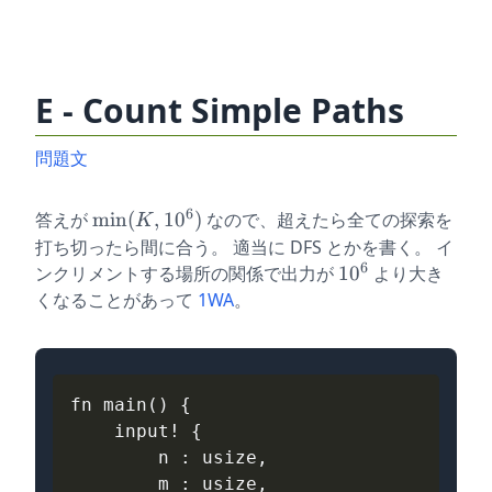
E - Count Simple Paths
問題文
6
\min
答えが
m
i
n
(
,
1
0
)
なので、超えたら全ての探索を
K
( K ,
打ち切ったら間に合う。 適当に DFS とかを書く。 イ
10 ^
6
10
ンクリメントする場所の関係で出力が
1
0
より大き
6)
^
くなることがあって
1WA
。
6
fn
main
()
{
input
!
{
n
: 
usize
,
m
: 
usize
,