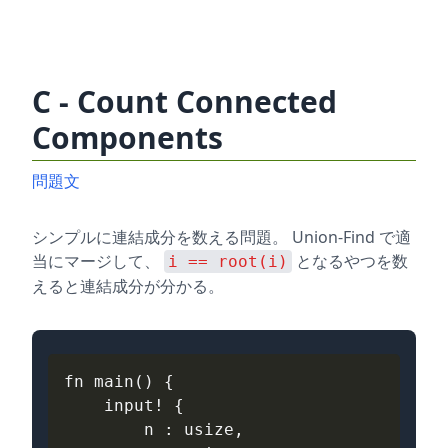
C - Count Connected
Components
問題文
シンプルに連結成分を数える問題。 Union-Find で適
当にマージして、
となるやつを数
i == root(i)
えると連結成分が分かる。
fn
main
()
{
input
!
{
n
: 
usize
,