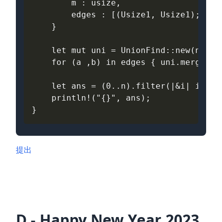
m
: 
usize
,
edges
: 
[(
Usize1
,
Usize1
);
m
]
}
let
mut
uni
=
UnionFind
::
new
(
n
);
for
(
a
,
b
)
in
edges
{
uni
.
merge
(
a
,
let
ans
=
(
0
..
n
).
filter
(
|&
i
|
i
==
println
!
(
"{}"
,
ans
);
}
提出
D - Happy New Year 2023