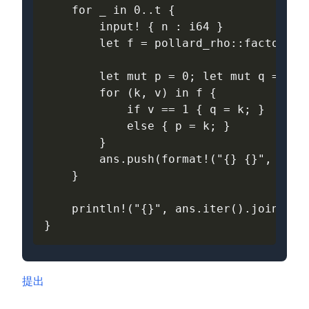
for
_
in
0
..
t
{
input
!
{
n
: 
i64
}
let
f
=
pollard_rho
::
factorize
let
mut
p
=
0
;
let
mut
q
=
0
;
for
(
k
,
v
)
in
f
{
if
v
==
1
{
q
=
k
;
}
else
{
p
=
k
;
}
}
ans
.
push
(
format
!
(
"{} {}"
,
p
,
q
}
println
!
(
"{}"
,
ans
.
iter
().
join
(
"\n
}
提出