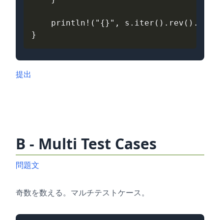
println
!
(
"{}"
,
s
.
iter
().
rev
().
join
}
提出
B - Multi Test Cases
問題文
奇数を数える。マルチテストケース。