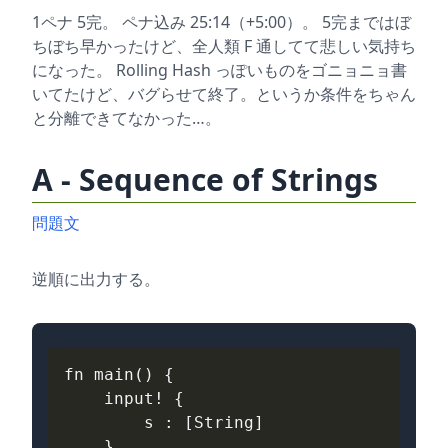
1ペナ 5完。 ペナ込み 25:14（+5:00）。 5完まではぼ
ちぼち早かったけど、全人類 F 通してて悲しい気持ち
になった。 Rolling Hash っぽいものをゴニョニョ書
いてたけど、バグらせて終了。というか条件をちゃん
と分離できてなかった…。
A - Sequence of Strings
問題文
逆順に出力する。
fn
main
()
{
input
!
{
s
: 
[
String
]
}