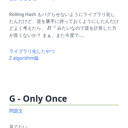
Rolling Hash もバグらせないようにライブラリ化し
たんだけど、逆を勝手に持っておくようにしたんだけ
−
B
i
どよく考えたら、
みたいなので逆を計算した方
B
^
が良くないか？ まぁ、また今度で…。
{-
i}
ライブラリ化したやつ
Z algorithm版
G - Only Once
問題文
見てない