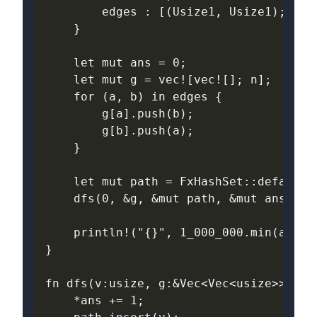
edges
: 
[(
Usize1
,
Usize1
);
m
]
}
let
mut
ans
=
0
;
let
mut
g
=
vec
!
[
vec
!
[];
n
];
for
(
a
,
b
)
in
edges
{
g
[
a
].
push
(
b
);
g
[
b
].
push
(
a
);
}
let
mut
path
=
FxHashSet
::
default
(
dfs
(
0
,
&
g
,
&
mut
path
,
&
mut
ans
);
println
!
(
"{}"
,
1_000_000.
min
(
ans
))
}
fn
dfs
(
v
:
usize
,
g
:
&
Vec
<
Vec
<
usize
>>
,
pa
*
ans
+=
1
;