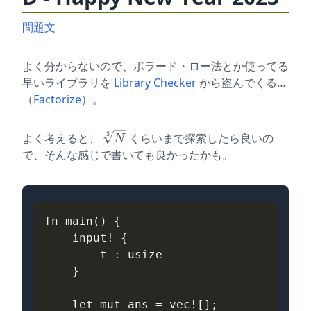
問題文
よく分からないので、ポラード・ロー法とか使ってる
早いライブラリを
Library Checker
から盗んでくる…
（
Factorize
）。
3
\sqrt
よく考えると、
くらいまで探索したら良いの
N
[ 3 ]
で、そんな感じで書いても良かったかも。
{ N
}
fn
main
()
{
input
!
{
t
: 
usize
}
let
mut
ans
=
vec
!
[];